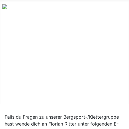
Home
Infos zu 10km von Röthenbach
Bergsport
Vereinsfahrzeug
Sektionshütte
Sektionshefte
Falls du Fragen zu unserer Bergsport-/Klettergruppe
hast wende dich an Florian Ritter unter folgenden E-